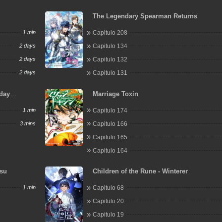
The Legendary Spearman Returns
1 min
Capitulo 208
2 days
Capitulo 134
2 days
Capitulo 132
2 days
Capitulo 131
day
Marriage Toxin
pplies at
1 min
Capitulo 174
3 mins
Capitulo 166
Capitulo 165
Capitulo 164
esu
Children of the Rune - Winterer
1 min
Capitulo 68
Capitulo 20
Capitulo 19