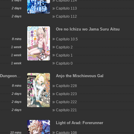
2 days
Capitulo 114
2 days
Capitulo 113
2 days
Capitulo 112
Ore no Ichizu wo Jama Suru Aitsu
8 mins
Capitulo 10.5
1 week
Capitulo 2
1 week
Capitulo 1
1 week
Capitulo 0
 a Dungeon?
Anjo the Mischievous Gal
8 mins
Capitulo 228
2 days
Capitulo 223
2 days
Capitulo 222
2 days
Capitulo 221
Light of Arad: Forerunner
10 mins
Capitulo 108