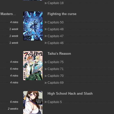
Capitulo 18
: Masters
Fighting the curse
4 mins
Capitulo 50
1 week
Capitulo 48
1 week
Capitulo 47
1 week
Capitulo 46
Taika's Reason
4 mins
Capitulo 75
6 mins
Capitulo 71
4 mins
Capitulo 70
4 mins
Capitulo 69
High School Hack and Slash
6 mins
Capitulo 5
2 weeks