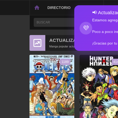
DIRECTORIO
CONTACTO
📢 Actualizac
Estamos agrega
💜
Poco a poco ir
ACTUALIZACIONES POPULA
¡Gracias por tu
Manga popular actualizado recientemente
1189
41