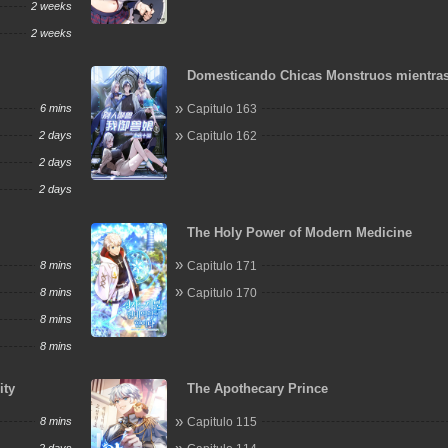
2 weeks
2 weeks
Domesticando Chicas Monstruos mientra
Domestican Meros Monstruos
6 mins
Capitulo 163
2 days
Capitulo 162
2 days
2 days
The Holy Power of Modern Medicine
8 mins
Capitulo 171
8 mins
Capitulo 170
8 mins
8 mins
ity
The Apothecary Prince
8 mins
Capitulo 115