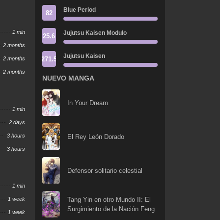
Blue Period
82
1 min
Jujutsu Kaisen Modulo
25.6
2 months
Jujutsu Kaisen
271.5
2 months
2 months
NUEVO MANGA
In Your Dream
1 min
2 days
3 hours
El Rey León Dorado
3 hours
Defensor solitario celestial
1 min
1 week
Tang Yin en otro Mundo II: El
Surgimiento de la Nación Feng
1 week