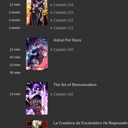
Big Four!
12 mins
Capitulo 124
2 weeks
Capitulo 123
2 weeks
Capitulo 122
2 weeks
Capitulo 121
Astral Pet Store
12 mins
Capitulo 220
42 mins
10 mins
36 mins
The Art of Reincarnation
13 mins
Capitulo 192
La Creadora de Escándalos Ha Regresado