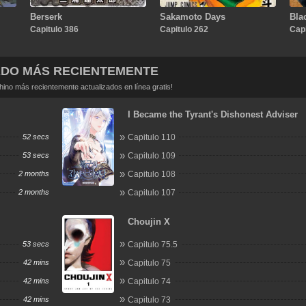
Berserk
Sakamoto Days
Bla
Capitulo 386
Capitulo 262
Capi
ADO MÁS RECIENTEMENTE
no más recientemente actualizados en línea gratis!
I Became the Tyrant's Dishonest Adviser
52 secs
Capitulo 110
53 secs
Capitulo 109
2 months
Capitulo 108
2 months
Capitulo 107
Choujin X
53 secs
Capitulo 75.5
42 mins
Capitulo 75
42 mins
Capitulo 74
42 mins
Capitulo 73