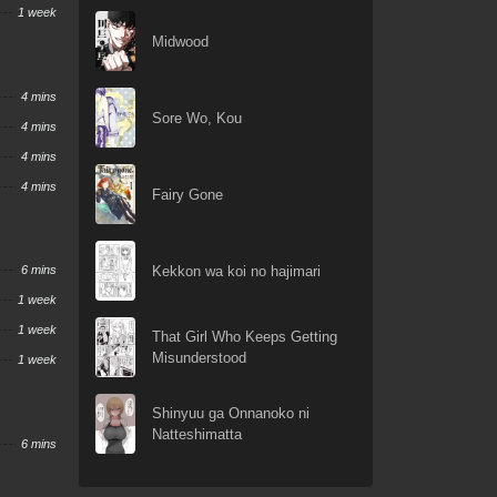
1 week
Midwood
4 mins
Sore Wo, Kou
4 mins
4 mins
4 mins
Fairy Gone
Kekkon wa koi no hajimari
6 mins
1 week
1 week
That Girl Who Keeps Getting
Misunderstood
1 week
Shinyuu ga Onnanoko ni
Natteshimatta
6 mins