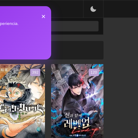
×
periencia.
392
120