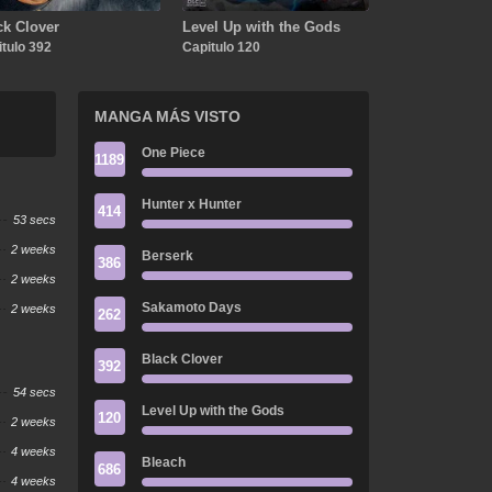
ck Clover
Level Up with the Gods
tulo 392
Capitulo 120
MANGA MÁS VISTO
One Piece
1189
Hunter x Hunter
414
53 secs
2 weeks
Berserk
386
2 weeks
Sakamoto Days
2 weeks
262
Black Clover
392
54 secs
Level Up with the Gods
120
2 weeks
4 weeks
Bleach
686
4 weeks