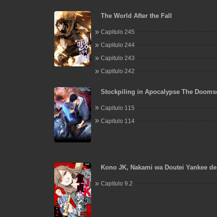
The World After the Fall
Capitulo 245
Capitulo 244
Capitulo 243
Capitulo 242
Stockpiling in Apocalypse The Dooms
Ruthless Man: Hoarding Trillions of Su
Capitulo 115
the Beginning
Capitulo 114
Kono JK, Nakami wa Doutei Yankee d
Capitulo 9.2