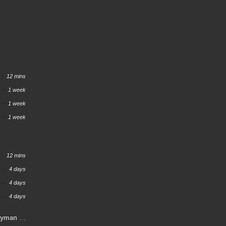
12 mins
1 week
1 week
1 week
12 mins
4 days
4 days
4 days
ryman to