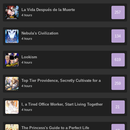
La Vida Después de la Muerte
257
4 hours
Nebula's Civilization
134
4 hours
Lookism
619
4 hours
Top Tier Providence, Secretly Cultivate for a
259
Thousand Years
4 hours
I, a Tired Office Worker, Start Living Together
21
with a Beautiful Highschool Girl whom I Met
4 hours
Again After 7 Years
The Princess's Guide to a Perfect Life