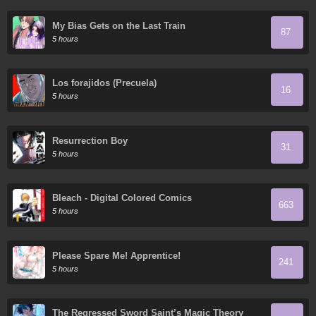
My Bias Gets on the Last Train
87
5 hours
Los forajidos (Precuela)
16
5 hours
Resurrection Boy
31
5 hours
Bleach - Digital Colored Comics
663
5 hours
Please Spare Me! Apprentice!
241
5 hours
The Regressed Sword Saint’s Magic Theory