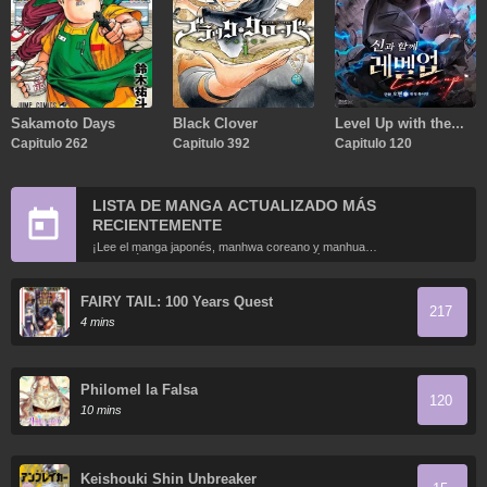
Sakamoto Days
Black Clover
Level Up with the
Capitulo 262
Capitulo 392
Gods
Capitulo 120
LISTA DE MANGA ACTUALIZADO MÁS
RECIENTEMENTE
¡Lee el manga japonés, manhwa coreano y manhua
chino más recientemente actualizados en línea gratis!
FAIRY TAIL: 100 Years Quest
217
4 mins
Philomel la Falsa
120
10 mins
Keishouki Shin Unbreaker