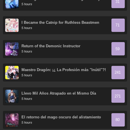
31
5 hours
I Became the Catnip for Ruthless Beastmen
71
5 hours
Return of the Demonic Instructor
59
5 hours
Maestro Dragón: ¡¿ La Profesión más "Inútil"?!
241
5 hours
Llevo Mil Años Atrapado en el Mismo Día
271
5 hours
El retorno del mago oscuro del alistamiento
80
5 hours