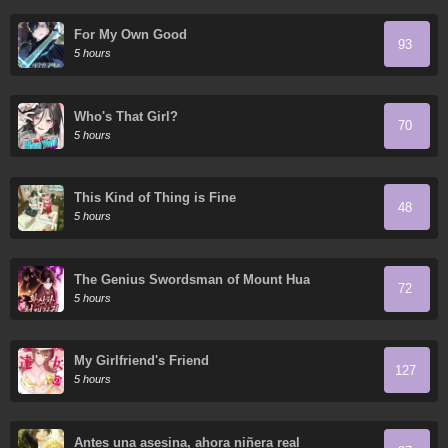
For My Own Good
93
5 hours
Who's That Girl?
70
5 hours
This Kind of Thing is Fine
48
5 hours
The Genius Swordsman of Mount Hua
72
5 hours
My Girlfriend's Friend
127
5 hours
Antes una asesina, ahora niñera real