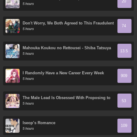
20
5 hours
Don't Worry, We Both Agreed to This Fraudulent
74
Marriage
5 hours
Mahouka Koukou no Rettousei - Shiba Tatsuya
13.5
Ansatsu Keikaku
5 hours
I Randomly Have a New Career Every Week
909
5 hours
The Male Lead Is Obsessed With Proposing to
53
Me
5 hours
Iseop’s Romance
109
5 hours