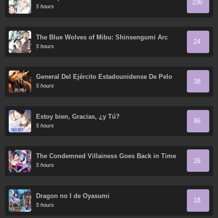
236
5 hours
The Blue Wolves of Mibu: Shinsengumi Arc
24
5 hours
General Del Ejército Estadounidense De Pelo
38
Negro
5 hours
Estoy bien, Gracias, ¿y Tú?
86
5 hours
The Condemned Villainess Goes Back in Time
26
and Aims to Become the Ultimate Villain
5 hours
Dragon no I de Oyasumi
18
5 hours