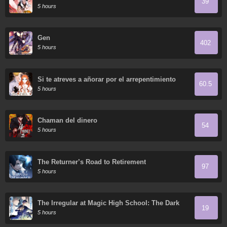
39
5 hours
Gen
402
5 hours
Si te atreves a añorar por el arrepentimiento
60.5
5 hours
Chaman del dinero
54
5 hours
The Returner’s Road to Retirement
97
5 hours
The Irregular at Magic High School: The Dark
19
Flashes in the Night's Veil
5 hours