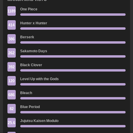
One Piece
1189
Hunter x Hunter
414
Berserk
386
Sakamoto Days
262
Black Clover
392
Level Up with the Gods
120
Bleach
686
Blue Period
82
Jujutsu Kaisen Modulo
25.6