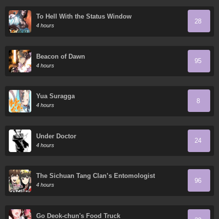
To Hell With the Status Window
28
4 hours
Beacon of Dawn
95
4 hours
Yua Suragga
8
4 hours
Under Doctor
24
4 hours
The Sichuan Tang Clan’s Entomologist
96
4 hours
Go Deok-chun's Food Truck