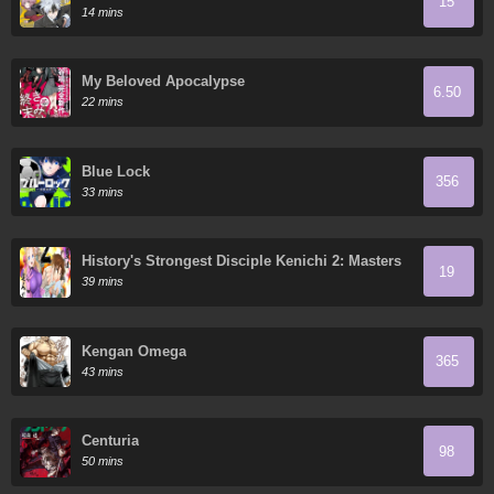
15
14 mins
My Beloved Apocalypse
6.50
22 mins
Blue Lock
356
33 mins
History's Strongest Disciple Kenichi 2: Masters
19
Arc
39 mins
Kengan Omega
365
43 mins
Centuria
98
50 mins