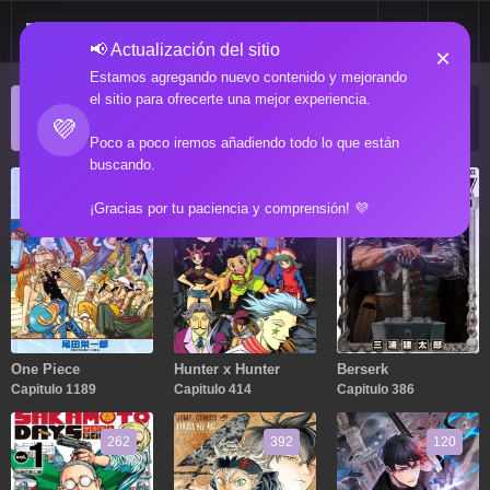
📢 Actualización del sitio
×
Estamos agregando nuevo contenido y mejorando
el sitio para ofrecerte una mejor experiencia.
ACTUALIZACIONES POPULARES
💜
Manga popular actualizado recientemente
Poco a poco iremos añadiendo todo lo que están
buscando.
1189
414
386
¡Gracias por tu paciencia y comprensión! 💜
One Piece
Hunter x Hunter
Berserk
Capitulo 1189
Capitulo 414
Capitulo 386
262
392
120