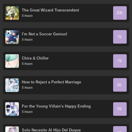
The Great Wizard Transcendent
206
5 hours
I'm Not a Soccer Genius!
78
5 hours
Chira & Chiller
79
5 hours
How to Reject a Perfect Marriage
65
5 hours
For the Young Villain's Happy Ending
59
5 hours
Solo Necesito Al Hijo Del Duque