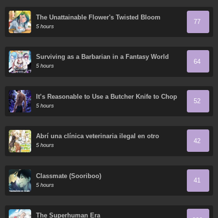
The Unattainable Flower's Twisted Bloom
77
5 hours
Surviving as a Barbarian in a Fantasy World
64
5 hours
It’s Reasonable to Use a Butcher Knife to Chop
52
Down Everything in the World, Right?
5 hours
Abrí una clínica veterinaria ilegal en otro
42
mundo
5 hours
Classmate (Sooriboo)
41
5 hours
The Superhuman Era