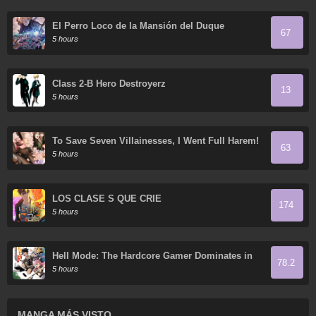
El Perro Loco de la Mansión del Duque
67
5 hours
Class 2-B Hero Destroyerz
13
5 hours
To Save Seven Villainesses, I Went Full Harem!
63
5 hours
LOS CLASE S QUE CRIÉ
174
5 hours
Hell Mode: The Hardcore Gamer Dominates in
78.2
Another World with Garbage Balancing
5 hours
MANGA MÁS VISTO