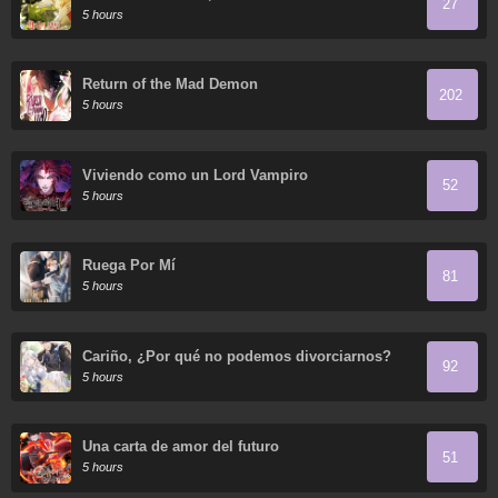
27
5 hours
Return of the Mad Demon
202
5 hours
Viviendo como un Lord Vampiro
52
5 hours
Ruega Por Mí
81
5 hours
Cariño, ¿Por qué no podemos divorciarnos?
92
5 hours
Una carta de amor del futuro
51
5 hours