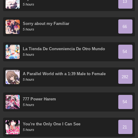
13
5 hours
Sorry about my Familiar
66
5 hours
La Tienda De Conveniencia De Otro Mundo
54
5 hours
A Parallel World with a 1:39 Male to Female
282
Ratio is Unexpectedly Normal (Fan Colored)
5 hours
777 Power Harem
54
5 hours
You're the Only One I Can See
21
5 hours