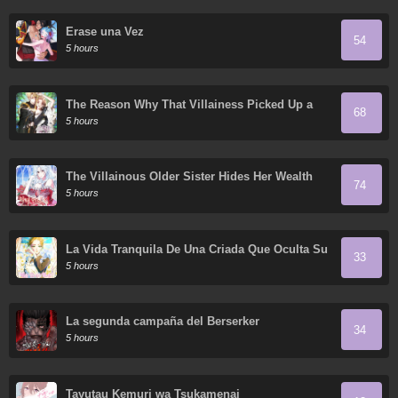
Érase una Vez
54
5 hours
The Reason Why That Villainess Picked Up a
68
Sword
5 hours
The Villainous Older Sister Hides Her Wealth
74
5 hours
La Vida Tranquila De Una Criada Que Oculta Su
33
Poder Y Lo Disfruta
5 hours
La segunda campaña del Berserker
34
5 hours
Tayutau Kemuri wa Tsukamenai