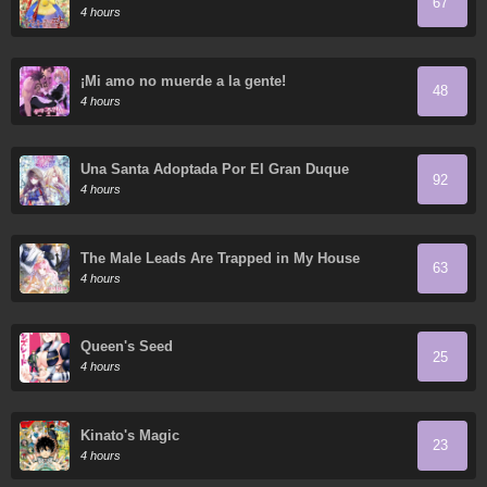
67
4 hours
¡Mi amo no muerde a la gente!
48
4 hours
Una Santa Adoptada Por El Gran Duque
92
4 hours
The Male Leads Are Trapped in My House
63
4 hours
Queen's Seed
25
4 hours
Kinato's Magic
23
4 hours