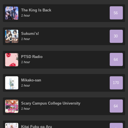
The King Is Back
56
1 hour
Sukumi's!
30
1 hour
PTSD Radio
64
1 hour
Mikako-san
170
1 hour
Scary Campus College University
64
1 hour
Kitai Fuku ga Aru