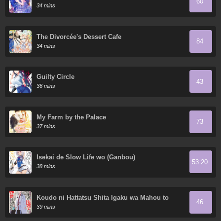
60
34 mins
The Divorcée's Dessert Cafe
84
34 mins
Guilty Circle
43
36 mins
My Farm by the Palace
73
37 mins
Isekai de Slow Life wo (Ganbou)
53.20
38 mins
Koudo ni Hattatsu Shita Igaku wa Mahou to
46
Kubetsu ga Tsukanai
39 mins