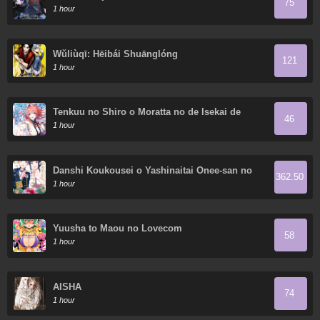
75
1 hour
Wǔliùqī: Hēibái Shuānglóng
121
1 hour
Tenkuu no Shiro o Moratta no de Isekai de
46
Tanoshiku Asobitai
1 hour
Danshi Koukousei o Yashinaitai Onee-san no
362.50
Hanashi
1 hour
Yuusha to Maou no Lovecom
58
1 hour
AISHA
74
1 hour