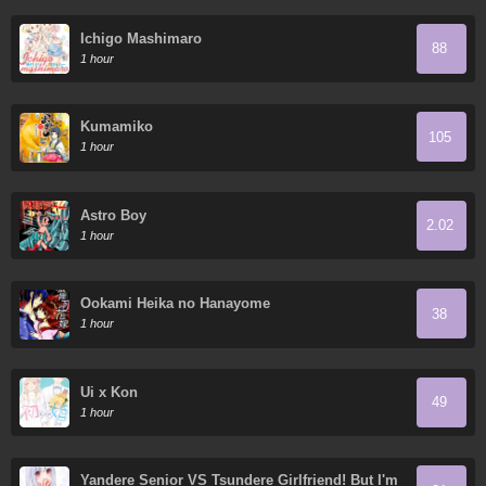
Ichigo Mashimaro
88
1 hour
Kumamiko
105
1 hour
Astro Boy
2.02
1 hour
Ookami Heika no Hanayome
38
1 hour
Ui x Kon
49
1 hour
Yandere Senior VS Tsundere Girlfriend! But I'm