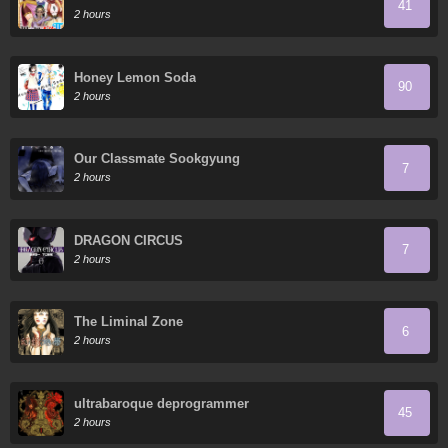
41
Tachi to Bukiyo Tensei Yuusha~
2 hours
Honey Lemon Soda
90
2 hours
Our Classmate Sookgyung
7
2 hours
DRAGON CIRCUS
7
2 hours
The Liminal Zone
6
2 hours
ultrabaroque deprogrammer
45
2 hours