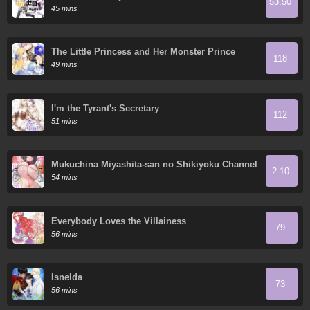
53.50
shou—Truth of Zero
45 mins
The Little Princess and Her Monster Prince
118
49 mins
I'm the Tyrant's Secretary
112
51 mins
Mukuchina Miyashita-san no Shikiyoku Channel
2.10
54 mins
Everybody Loves the Villainess
79
56 mins
Isnelda
73
56 mins