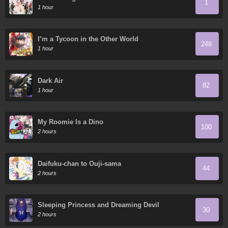
1
1 hour
I’m a Tycoon in the Other World
248
1 hour
Dark Air
82
1 hour
My Roomie Is a Dino
100
2 hours
Daifuku-chan to Ouji-sama
44
2 hours
Sleeping Princess and Dreaming Devil
30
2 hours