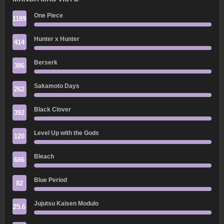
One Piece
1189
Hunter x Hunter
414
Berserk
386
Sakamoto Days
262
Black Clover
392
Level Up with the Gods
120
Bleach
686
Blue Period
82
Jujutsu Kaisen Modulo
25.6