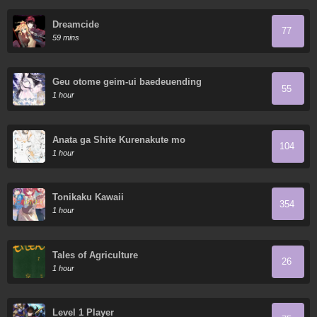
Dreamcide
77
59 mins
Geu otome geim-ui baedeuending
55
1 hour
Anata ga Shite Kurenakute mo
104
1 hour
Tonikaku Kawaii
354
1 hour
Tales of Agriculture
26
1 hour
Level 1 Player