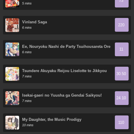
73
Shiranai
5 mins
Vinland Saga
220
6 mins
Ee, Nouryoku Nashi de Party Tsuihousareta Ore
11
ga Zenzokusei Mahoutsukai!?
6 mins
Tsundere Akuyaku Reijou Liselotte to Jikkyou
30.50
no Endo-kun to Kaisetsu no Kobayashi-san
7 mins
Isekai-gaeri no Yuusha ga Gendai Saikyou!
24.10
7 mins
My Daughter, the Music Prodigy
110
10 mins