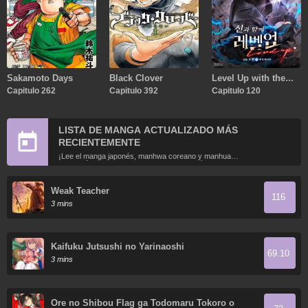
Sakamoto Days
Black Clover
Level Up with the
Capitulo 262
Capitulo 392
Gods
Capitulo 120
LISTA DE MANGA ACTUALIZADO MÁS
RECIENTEMENTE
¡Lee el manga japonés, manhwa coreano y manhua
chino más recientemente actualizados en línea gratis!
Weak Teacher
116
3 mins
Kaifuku Jutsushi no Yarinaoshi
69.10
3 mins
Ore no Shibou Flag ga Todomaru Tokoro o