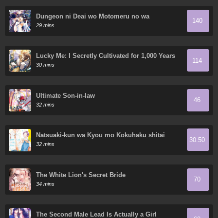
Dungeon ni Deai wo Motomeru no wa
140
Machigatte Iru Darou ka Gaiden - Sword
29 mins
Oratoria
Lucky Me: I Secretly Cultivated for 1,000 Years
114
30 mins
Ultimate Son-in-law
46
32 mins
Natsuaki-kun wa Kyou mo Kokuhaku shitai
30.50
32 mins
The White Lion's Secret Bride
70
34 mins
The Second Male Lead Is Actually a Girl