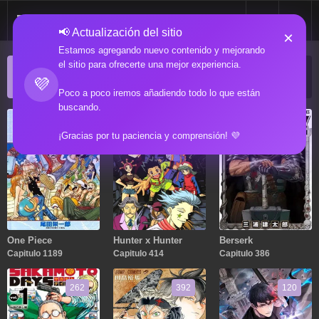
📢 Actualización del sitio
×
Estamos agregando nuevo contenido y mejorando
el sitio para ofrecerte una mejor experiencia.
ACTUALIZACIONES POPULARES
💜
Manga popular actualizado recientemente
Poco a poco iremos añadiendo todo lo que están
buscando.
1189
414
386
¡Gracias por tu paciencia y comprensión! 💜
One Piece
Hunter x Hunter
Berserk
Capitulo 1189
Capitulo 414
Capitulo 386
262
392
120