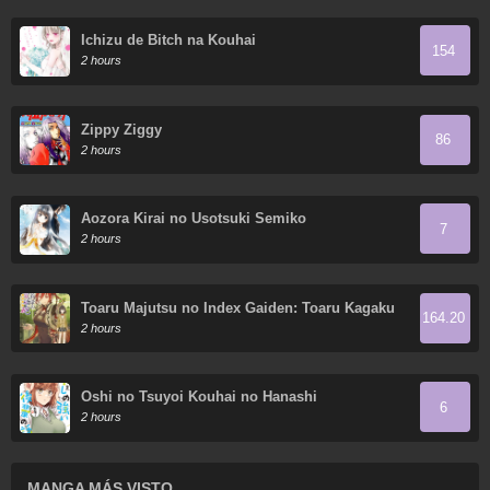
Ichizu de Bitch na Kouhai
154
2 hours
Zippy Ziggy
86
2 hours
Aozora Kirai no Usotsuki Semiko
7
2 hours
Toaru Majutsu no Index Gaiden: Toaru Kagaku
164.20
no Railgun
2 hours
Oshi no Tsuyoi Kouhai no Hanashi
6
2 hours
MANGA MÁS VISTO