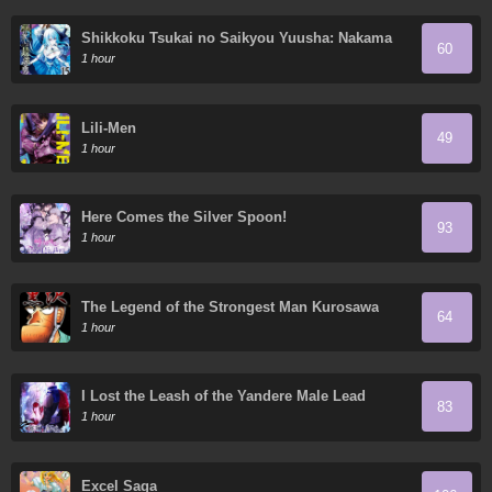
Shikkoku Tsukai no Saikyou Yuusha: Nakama
60
Zen'in ni Uragirareta no de Saikyou no Mamono
1 hour
to Kumimasu
Lili-Men
49
1 hour
Here Comes the Silver Spoon!
93
1 hour
The Legend of the Strongest Man Kurosawa
64
1 hour
I Lost the Leash of the Yandere Male Lead
83
1 hour
Excel Saga