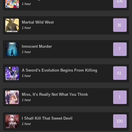
106
1 hour
Martial Wild West
36
1 hour
Innocent Murder
7
1 hour
A Sword's Evolution Begins From Killing
61
1 hour
Miss, It's Really Not What You Think
1
1 hour
I Shall Kill That Sweet Devil
100
1 hour