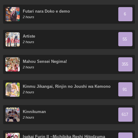
Futari nara Doko e demo
6
2 hours
Artiste
55
2 hours
Mahou Sensei Negima!
355
2 hours
Kinmu Jikangai, Rinjin no Joushi wa Kemono
91
ni Naru.
2 hours
Kinnikuman
617
2 hours
Isekai Furin II ~Michibika Reshi Hitodzuma