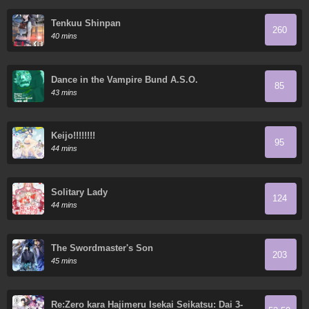
Tenkuu Shinpan
260
40 mins
Dance in the Vampire Bund A.S.O.
85
43 mins
Keijo!!!!!!!!
95
44 mins
Solitary Lady
124
44 mins
The Swordmaster's Son
203
45 mins
Re:Zero kara Hajimeru Isekai Seikatsu: Dai 3-