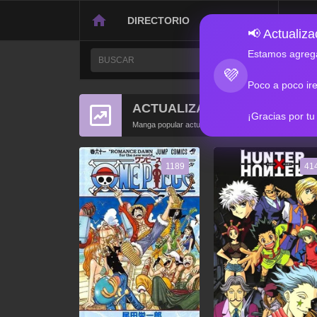
DIRECTORIO
CONTACTO
📢 Actualizac
Estamos agrega
💜
Poco a poco ir
ACTUALIZACIONES POPULA
¡Gracias por tu
Manga popular actualizado recientemente
1189
41