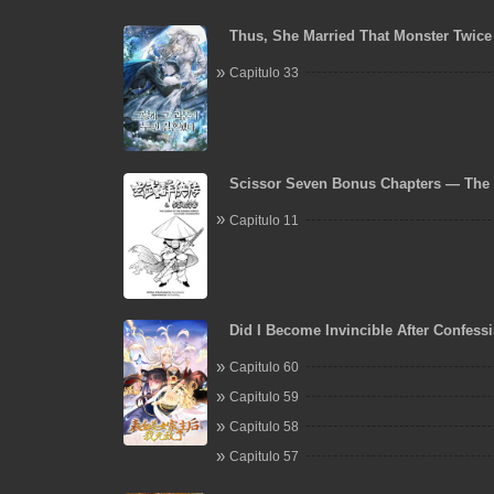
Thus, She Married That Monster Twice
Capitulo 33
Scissor Seven Bonus Chapters — The 
the Xuanwu Heroes: The Short Sword
Capitulo 11
Did I Become Invincible After Confess
to the Beautiful Ancestor?
Capitulo 60
Capitulo 59
Capitulo 58
Capitulo 57