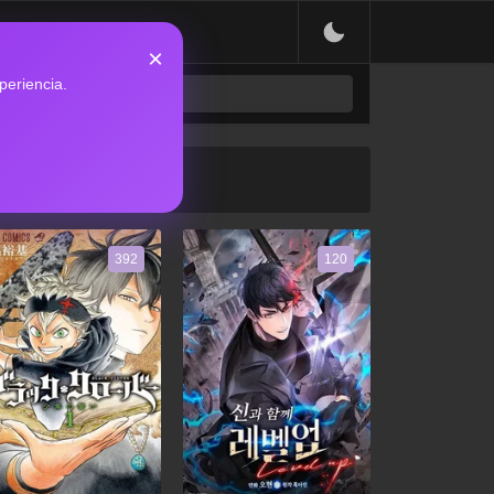
×
periencia.
392
120