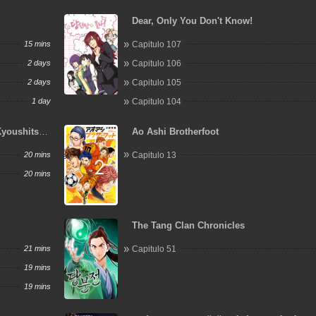
Dear, Only You Don't Know!
15 mins
Capitulo 107
2 days
Capitulo 106
2 days
Capitulo 105
1 day
Capitulo 104
Kyoushitsu
Ao Ashi Brotherfoot
20 mins
Capitulo 13
20 mins
The Tang Clan Chronicles
21 mins
Capitulo 51
19 mins
19 mins