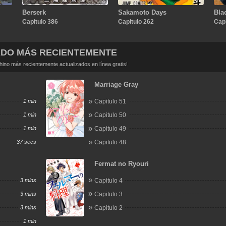
Berserk
Sakamoto Days
Bla
Capitulo 386
Capitulo 262
Capi
ADO MÁS RECIENTEMENTE
no más recientemente actualizados en línea gratis!
Marriage Gray
1 min
Capitulo 51
1 min
Capitulo 50
1 min
Capitulo 49
37 secs
Capitulo 48
Fermat no Ryouri
3 mins
Capitulo 4
3 mins
Capitulo 3
3 mins
Capitulo 2
1 min