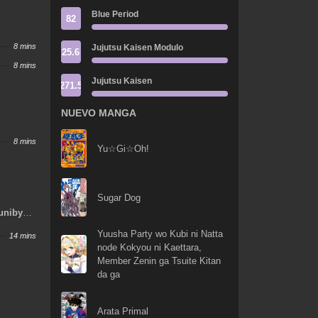
Blue Period
82
8 mins
Jujutsu Kaisen Modulo
25.6
8 mins
Jujutsu Kaisen
271.5
NUEVO MANGA
8 mins
Yu☆Gi☆Oh!
Sugar Dog
uunibyou
Yuusha Party wo Kubi ni Natta
14 mins
node Kokyou ni Kaettara,
Member Zenin ga Tsuite Kitan
da ga
Arata Primal