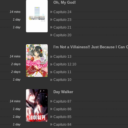
Oh, My God!
14 mins
Capitulo 24
1 day
Capitulo 23
1 day
Capitulo 21
Capitulo 20
I'm Not a Villainess!! Just Because I Can 
Darkness, Doesn't Mean I'm a Villain
14 mins
Capitulo 13
2 days
Capitulo 12.10
2 days
Capitulo 11
1 day
Capitulo 10
Day Walker
14 mins
Capitulo 87
1 day
Capitulo 86
1 day
Capitulo 85
1 day
Capitulo 84