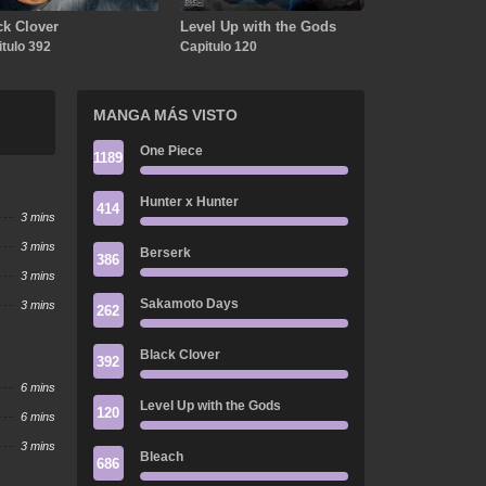
ck Clover
Level Up with the Gods
tulo 392
Capitulo 120
MANGA MÁS VISTO
One Piece
1189
Hunter x Hunter
414
3 mins
3 mins
Berserk
386
3 mins
Sakamoto Days
3 mins
262
Black Clover
392
6 mins
Level Up with the Gods
120
6 mins
3 mins
Bleach
686