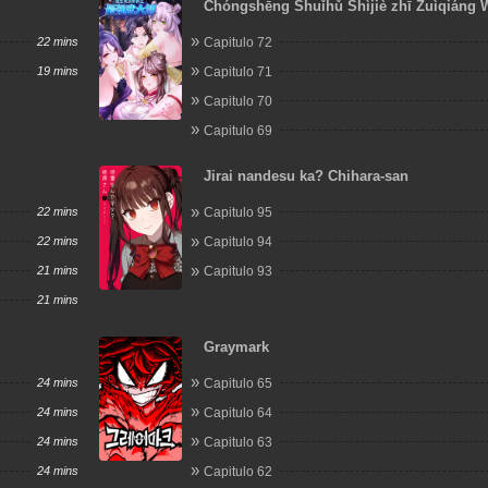
Chóngshēng Shuǐhǔ Shìjiè zhī Zuìqiáng 
Dàláng
22 mins
Capitulo 72
19 mins
Capitulo 71
Capitulo 70
Capitulo 69
Jirai nandesu ka? Chihara-san
22 mins
Capitulo 95
22 mins
Capitulo 94
21 mins
Capitulo 93
21 mins
Graymark
24 mins
Capitulo 65
24 mins
Capitulo 64
24 mins
Capitulo 63
24 mins
Capitulo 62