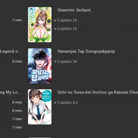
Usamimi Jackpot
7 mins
Capitulo 16
Capitulo 15
Legend of
Hanamjae Tap Gongnyakppop
sman
8 mins
Capitulo 34
ing My Love
Uchi no Seiso-kei Iinchou ga Katsute Ch
Idol datta Koto wo Ore Dake ga Shitteiru.
8 mins
Capitulo 4.2
8 mins
7 mins
7 mins