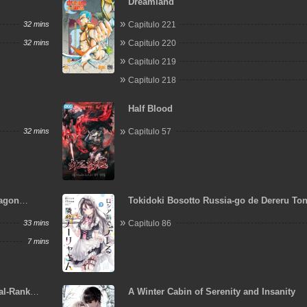
Dreamland
32 mins
Capitulo 221
32 mins
Capitulo 220
Capitulo 219
Capitulo 218
Half Blood
32 mins
Capitulo 57
ragon
Tokidoki Bosotto Russia-go de Dereru Ton
Alya-san
33 mins
Capitulo 86
7 mins
al-Rank
A Winter Cabin of Serenity and Insanity