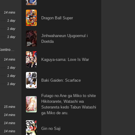
14 mins
Dragon Ball Super
1 day
1 day
Jinhwahaneun Ujugoemul i
1 day
Doetda
Control
Kaguya-sama: Love Is War
14 mins
1 day
1 day
Baki Gaiden: Scarface
1 day
Futago no Ane ga Miko to shite
Hikitorarete, Watashi wa
15 mins
Suterareta kedo Tabun Watashi
ga Miko de aru.
14 mins
14 mins
Gin no Saji
14 mins