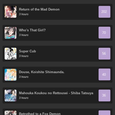
Return of the Mad Demon
202
3 hours
Who's That Girl?
70
3 hours
Super Cub
56
3 hours
Douse, Koishite Shimaunda.
40
3 hours
Mahouka Koukou no Rettousei - Shiba Tatsuya
36
Ansatsu Keikaku
3 hours
Betrothed to a Fox Demon