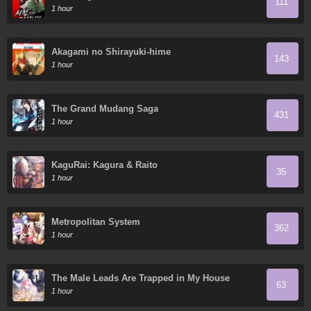
111
Normal Life
1 hour
Akagami no Shirayuki-hime
143
1 hour
The Grand Mudang Saga
431
1 hour
KaguRai: Kagura & Raito
35
1 hour
Metropolitan System
362
1 hour
The Male Leads Are Trapped in My House
63
1 hour