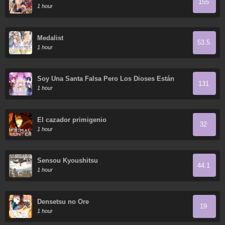
155
1 hour
Medalist
53.5
1 hour
Soy Una Santa Falsa Pero Los Dioses Están
131
Obsesionados Conmigo
1 hour
El cazador primigenio
32
1 hour
Sensou Kyoushitsu
44.1
1 hour
Densetsu no Ore
19
1 hour