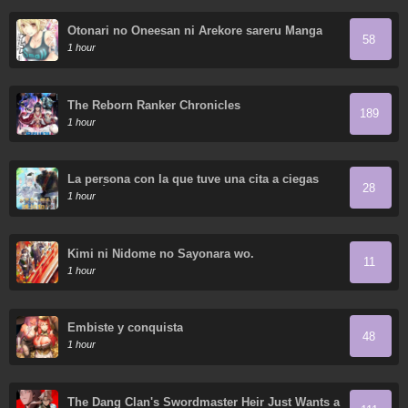
Otonari no Oneesan ni Arekore sareru Manga
58
1 hour
The Reborn Ranker Chronicles
189
1 hour
La persona con la que tuve una cita a ciegas
28
resultó ser un secuestrador
1 hour
Kimi ni Nidome no Sayonara wo.
11
1 hour
Embiste y conquista
48
1 hour
The Dang Clan's Swordmaster Heir Just Wants a