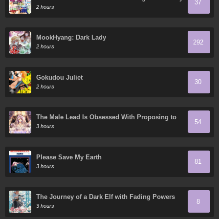
37
Crush Feels Bad for Rejecting Me!
2 hours
MookHyang: Dark Lady
292
2 hours
Gokudou Juliet
30
2 hours
The Male Lead Is Obsessed With Proposing to
54
Me
3 hours
Please Save My Earth
81
3 hours
The Journey of a Dark Elf with Fading Powers
8
3 hours