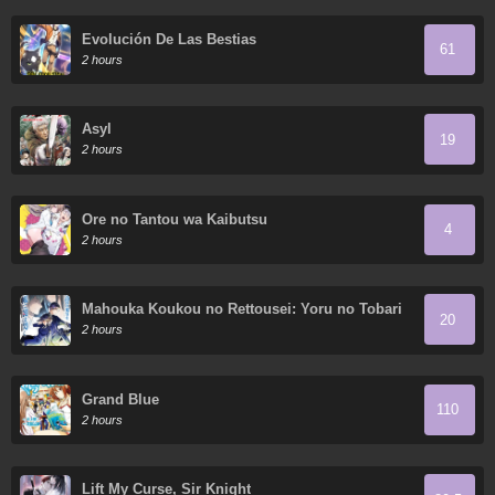
Evolución De Las Bestias
61
2 hours
Asyl
19
2 hours
Ore no Tantou wa Kaibutsu
4
2 hours
Mahouka Koukou no Rettousei: Yoru no Tobari
20
ni Yami wa Hirameku
2 hours
Grand Blue
110
2 hours
Lift My Curse, Sir Knight