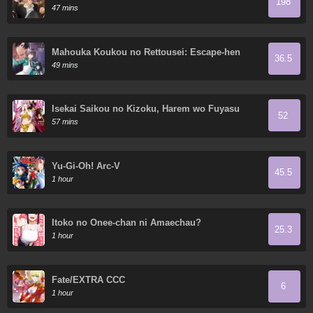
198
47 mins
Mahouka Koukou no Rettousei: Escape-hen
36.5
49 mins
Isekai Saikou no Kizoku, Harem wo Fuyasu
52
Hodo Tsuyoku Naru
57 mins
Yu-Gi-Oh! Arc-V
45.5
1 hour
Itoko no Onee-chan ni Amaechau?
25.3
1 hour
Fate/EXTRA CCC
6
1 hour