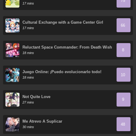
75
17 mins
Cultural Exchange with a Game Center Girl
66
17 mins
Reluctant Space Commander: From Death Wish
8
to Galactic Hero!
18 mins
Juego Online: ¡Puedo evolucionarlo todo!
10
18 mins
Not Quite Love
9
27 mins
Me Atrevo A Suplicar
48
30 mins