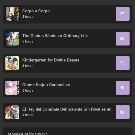
Corpo a Corpo
27
3 hours
The Genius Wants an Ordinary Life
66
3 hours
Kindergarten for Divine Beasts
72
3 hours
Otome Kaijuu Caramelize
48
3 hours
El Rey del Combate Delincuente Sin Rival es en
86
Realidad un Sanador en el Mundo del Juego
3 hours
MANGA MÁS VISTO