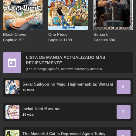
Black Clover
One Piece
Berserk
Capitulo 393
Capitulo 1189
Capitulo 386
LISTA DE MANGA ACTUALIZADO MÁS
RECIENTEMENTE
¡Lee el manga japonés, manhwa coreano y manhua
chino más recientemente actualizados en línea gratis!
Sekai Saikyou no Majo, Hajimemashita: Watashi
8
Dake "Kouryaku Site" o Miseru Sekai de Jiyuu
15 mins
ni Ikimasu
Isekai Ushi Musume
3
16 mins
The Masterful Cat Is Depressed Again Today