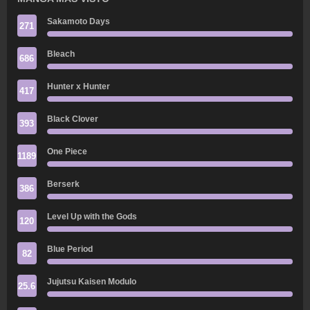
Sakamoto Days
271
Bleach
686
Hunter x Hunter
417
Black Clover
393
One Piece
1189
Berserk
386
Level Up with the Gods
120
Blue Period
82
Jujutsu Kaisen Modulo
25.6