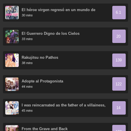
El héroe virgen regresó en un mundo de
6.1
mujeres.
30 mins
El Guerrero Digno de los Cielos
20
33 mins
Rakujitsu no Pathos
139
38 mins
Adopte al Protagonista
122
44 mins
I was reincarnated as the father of a villainess,
14
so I dote on my wife and daughter.
45 mins
From the Grave and Back