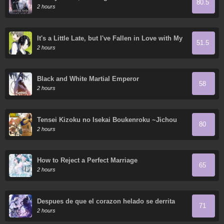
80.5
2 hours
It's a Little Late, but I've Fallen in Love with My
51.5
Childhood Friend.
2 hours
Black and White Martial Emperor
58
2 hours
Tensei Kizoku no Isekai Boukenroku ~Jichou
80
wo Shiranai Kamigami no Shito~
2 hours
How to Reject a Perfect Marriage
65
2 hours
Despues de que el corazon helado se derrita
71
2 hours