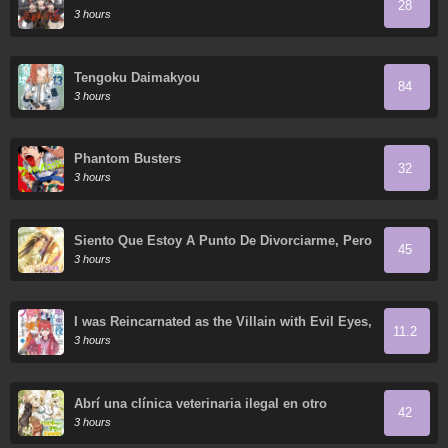
28
3 hours
Tengoku Daimakyou
84
3 hours
Phantom Busters
32
3 hours
Siento Que Estoy A Punto De Divorciarme, Pero
45
Mi Esposo Es Mi Favorito
3 hours
I was Reincarnated as the Villain with Evil Eyes,
11.2
so I Aim to Be a Mob Character
3 hours
Abrí una clínica veterinaria ilegal en otro
42
mundo
3 hours