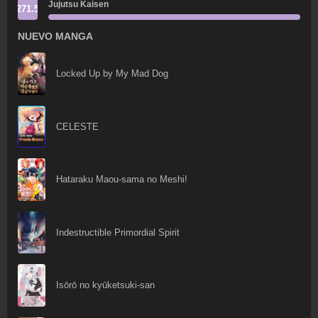
Jujutsu Kaisen
271.5
NUEVO MANGA
Locked Up by My Mad Dog
CELESTE
Hataraku Maou-sama no Meshi!
Indestructible Primordial Spirit
Isōrō no kyūketsuki-san