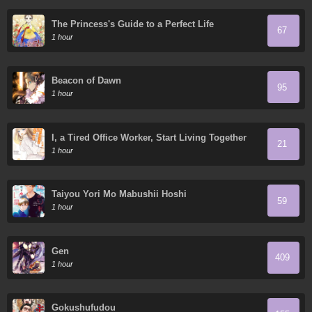
The Princess's Guide to a Perfect Life
67
1 hour
Beacon of Dawn
95
1 hour
I, a Tired Office Worker, Start Living Together
21
with a Beautiful Highschool Girl whom I Met
1 hour
Again After 7 Years
Taiyou Yori Mo Mabushii Hoshi
59
1 hour
Gen
409
1 hour
Gokushufudou