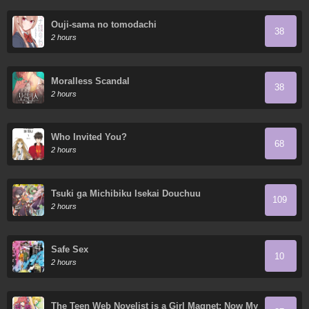
Ouji-sama no tomodachi
38
2 hours
Moralless Scandal
38
2 hours
Who Invited You?
68
2 hours
Tsuki ga Michibiku Isekai Douchuu
109
2 hours
Safe Sex
10
2 hours
The Teen Web Novelist is a Girl Magnet: Now My