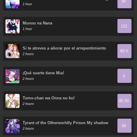
90
1 hour
Munou na Nana
121
1 hour
Si te atreves a añorar por el arrepentimiento
60.5
2 hours
¡Qué suerte tiene Mia!
9
2 hours
Tomo-chan wa Onna no ko!
95.50
2 hours
Tyrant of the Otherworldly Prison My shadow
99
can evolve infinitely
2 hours