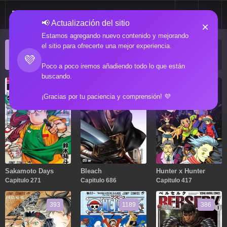
📢 Actualización del sitio
×
Estamos agregando nuevo contenido y mejorando
el sitio para ofrecerte una mejor experiencia.
ACTUALIZACIONES POPULARES
💜
Manga popular actualizado recientemente
Poco a poco iremos añadiendo todo lo que están
buscando.
271
686
417
¡Gracias por tu paciencia y comprensión! 💜
Sakamoto Days
Bleach
Hunter x Hunter
Capitulo 271
Capitulo 686
Capitulo 417
393
1189
386