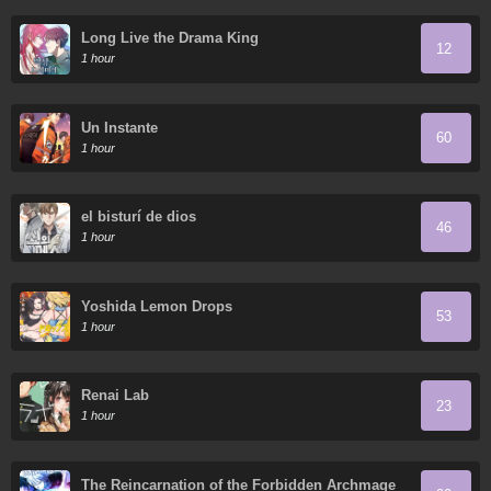
Long Live the Drama King
12
1 hour
Un Instante
60
1 hour
el bisturí de dios
46
1 hour
Yoshida Lemon Drops
53
1 hour
Renai Lab
23
1 hour
The Reincarnation of the Forbidden Archmage