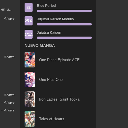
Blue Period
82
o en un
s
4 hours
Jujutsu Kaisen Modulo
25.6
Jujutsu Kaisen
271.5
NUEVO MANGA
4 hours
One Piece Episode ACE
One Plus One
4 hours
Iron Ladies: Saint Tooka
4 hours
4 hours
Tales of Hearts