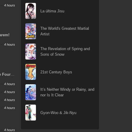
4 hours
La última Jisu
The World's Greatest Martial
Artist
Harem!
4 hours
The Revelation of Spring and
Sons of Snow
21st Century Boys
e Four
y Job,
4 hours
ero and
It’s Neither Windy or Rainy, and
4 hours
nor Is It Clear
4 hours
4 hours
Gyon-Woo & Jik-Nyu
4 hours