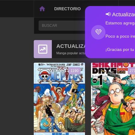
DIRECTORIO
CONTACTO
📢 Actualizac
Estamos agrega
💜
Poco a poco ir
ACTUALIZACIONES POPULA
¡Gracias por tu
Manga popular actualizado recientemente
1190
27