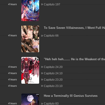
4 hours
Capitulo 197
To Save Seven Villainesses, I Went Full 
4 hours
Capitulo 66
"Heh heh heh....... He is the Weakest of th
Heavenly Kings." I was Dismissed from M
4 hours
Capitulo 24.20
but Somehow I Became the Master of a H
a Priestess
4 hours
Capitulo 24.10
4 hours
Capitulo 23.20
4 hours
Capitulo 23.10
How a Terminally Ill Genius Survives
4 hours
Capitulo 83