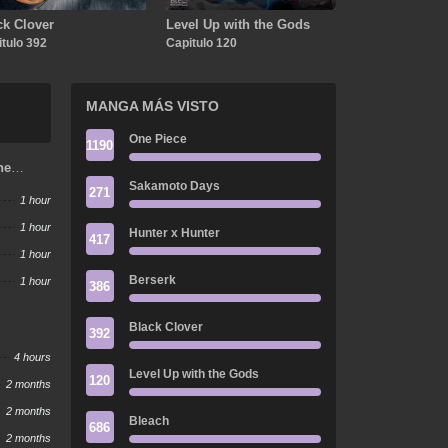
ck Clover
Level Up with the Gods
tulo 392
Capitulo 120
MANGA MÁS VISTO
One Piece
1190
ne
w
Sakamoto Days
271
1 hour
1 hour
Hunter x Hunter
417
1 hour
Berserk
1 hour
386
Black Clover
392
4 hours
Level Up with the Gods
120
2 months
2 months
Bleach
686
2 months