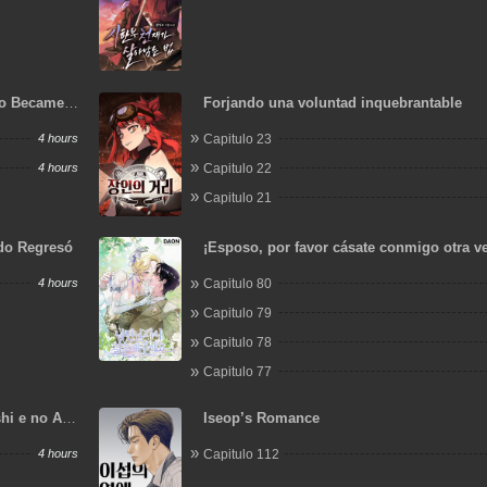
o Became a
Forjando una voluntad inquebrantable
4 hours
Capitulo 23
4 hours
Capitulo 22
Capitulo 21
ido Regresó
¡Esposo, por favor cásate conmigo otra v
4 hours
Capitulo 80
Capitulo 79
Capitulo 78
Capitulo 77
hi e no Ai
Iseop’s Romance
uru.
4 hours
Capitulo 112