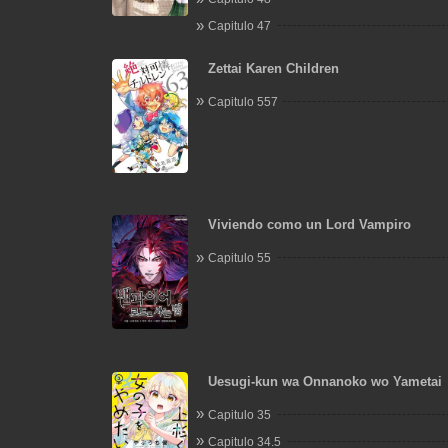
Capitulo 47
Zettai Karen Children
Capitulo 557
Viviendo como un Lord Vampiro
Capitulo 55
Uesugi-kun wa Onnanoko wo Yametai
Capitulo 35
Capitulo 34.5