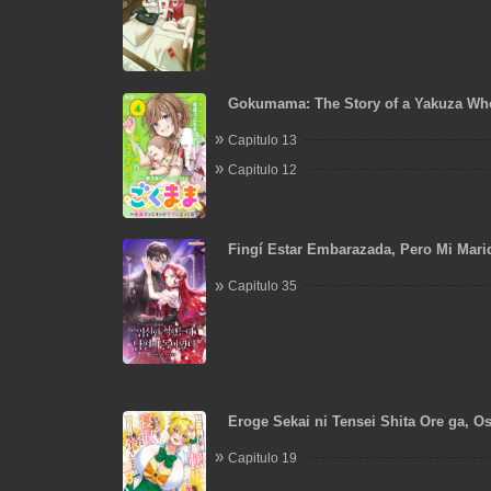
Gokumama: The Story of a Yakuza Wh
Mom
Capitulo 13
Capitulo 12
Fingí Estar Embarazada, Pero Mi Mar
Capitulo 35
Eroge Sekai ni Tensei Shita Ore ga, Os
de Netorare Heroine wo Shiawase ni S
Capitulo 19