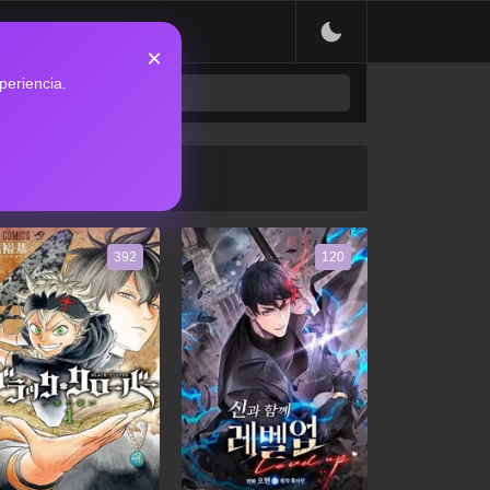
×
periencia.
392
120