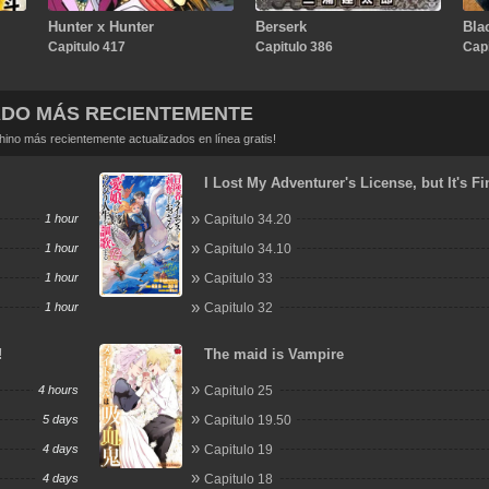
Hunter x Hunter
Berserk
Bla
Capitulo 417
Capitulo 386
Capi
ADO MÁS RECIENTEMENTE
no más recientemente actualizados en línea gratis!
I Lost My Adventurer's License, but It's Fi
Because I Have an Adorable Daughter No
1 hour
Capitulo 34.20
1 hour
Capitulo 34.10
1 hour
Capitulo 33
1 hour
Capitulo 32
!
The maid is Vampire
4 hours
Capitulo 25
5 days
Capitulo 19.50
4 days
Capitulo 19
4 days
Capitulo 18