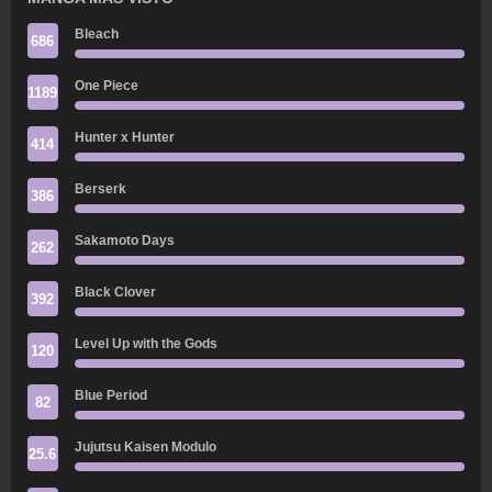
Bleach
686
One Piece
1189
Hunter x Hunter
414
Berserk
386
Sakamoto Days
262
Black Clover
392
Level Up with the Gods
120
Blue Period
82
Jujutsu Kaisen Modulo
25.6