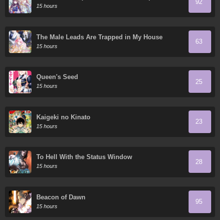
92
15 hours
The Male Leads Are Trapped in My House
63
15 hours
Queen's Seed
25
15 hours
Kaigeki no Kinato
23
15 hours
To Hell With the Status Window
28
15 hours
Beacon of Dawn
95
15 hours