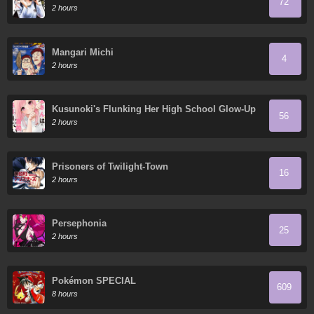
72
2 hours
Mangari Michi
4
2 hours
Kusunoki's Flunking Her High School Glow-Up
56
2 hours
Prisoners of Twilight-Town
16
2 hours
Persephonia
25
2 hours
Pokémon SPECIAL
609
8 hours