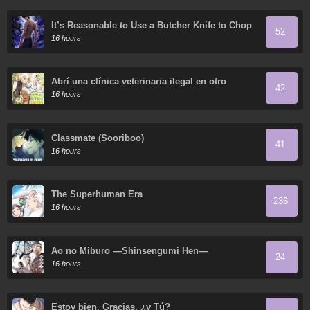
It’s Reasonable to Use a Butcher Knife to Chop
52
Down Everything in the World, Right?
16 hours
Abrí una clínica veterinaria ilegal en otro
42
mundo
16 hours
Classmate (Sooriboo)
41
16 hours
The Superhuman Era
236
16 hours
Ao no Miburo —Shinsengumi Hen—
24
16 hours
Estoy bien, Gracias, ¿y Tú?