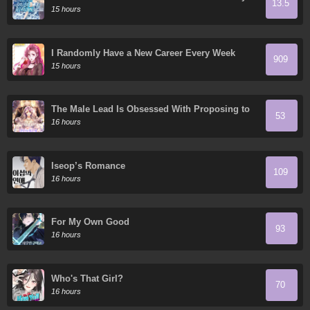
13.5
Ansatsu Keikaku
15 hours
I Randomly Have a New Career Every Week
909
15 hours
The Male Lead Is Obsessed With Proposing to
53
Me
16 hours
Iseop’s Romance
109
16 hours
For My Own Good
93
16 hours
Who's That Girl?
70
16 hours