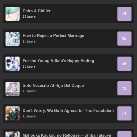
Chira & Chiller
79
15 hours
How to Reject a Perfect Marriage
65
15 hours
For the Young Villain's Happy Ending
59
15 hours
Solo Necesito Al Hijo Del Duque
20
15 hours
Don't Worry, We Both Agreed to This Fraudulent
74
Marriage
15 hours
Mahouka Koukou no Rettousei - Shiba Tatsuya