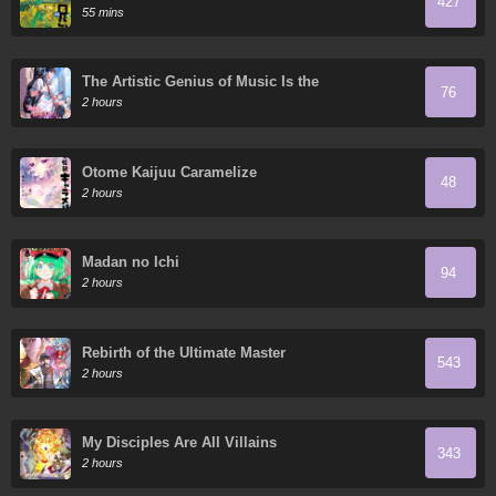
427
55 mins
The Artistic Genius of Music Is the
76
Reincarnation of Paganini
2 hours
Otome Kaijuu Caramelize
48
2 hours
Madan no Ichi
94
2 hours
Rebirth of the Ultimate Master
543
2 hours
My Disciples Are All Villains
343
2 hours