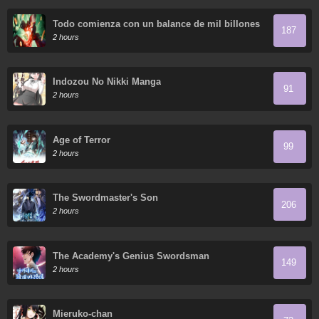
Todo comienza con un balance de mil billones
187
en el Inframundo
2 hours
Indozou No Nikki Manga
91
2 hours
Age of Terror
99
2 hours
The Swordmaster's Son
206
2 hours
The Academy's Genius Swordsman
149
2 hours
Mieruko-chan