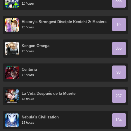
356
11 hours
History's Strongest Disciple Kenichi 2: Masters
19
Arc
11 hours
Kengan Omega
365
11 hours
Centuria
98
11 hours
La Vida Después de la Muerte
257
15 hours
Nebula's Civilization
134
15 hours