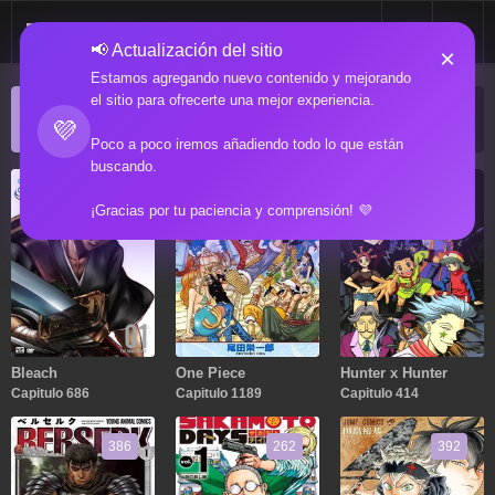
📢 Actualización del sitio
×
Estamos agregando nuevo contenido y mejorando
el sitio para ofrecerte una mejor experiencia.
ACTUALIZACIONES POPULARES
💜
Manga popular actualizado recientemente
Poco a poco iremos añadiendo todo lo que están
buscando.
686
1189
414
¡Gracias por tu paciencia y comprensión! 💜
Bleach
One Piece
Hunter x Hunter
Capitulo 686
Capitulo 1189
Capitulo 414
386
262
392