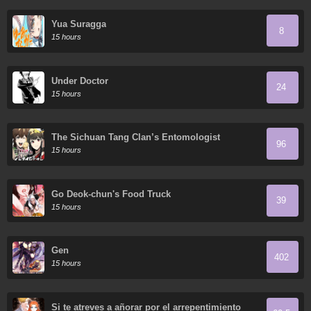
Yua Suragga
8
15 hours
Under Doctor
24
15 hours
The Sichuan Tang Clan’s Entomologist
96
15 hours
Go Deok-chun's Food Truck
39
15 hours
Gen
402
15 hours
Si te atreves a añorar por el arrepentimiento