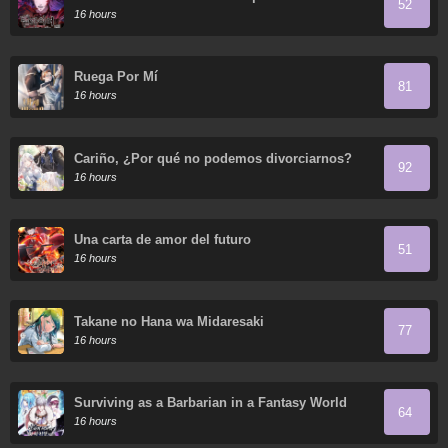
52
16 hours
Ruega Por Mí
81
16 hours
Cariño, ¿Por qué no podemos divorciarnos?
92
16 hours
Una carta de amor del futuro
51
16 hours
Takane no Hana wa Midaresaki
77
16 hours
Surviving as a Barbarian in a Fantasy World
64
16 hours