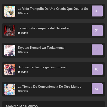
La Vida Tranquila De Una Criada Que Oculta Su
33
Poder Y Lo Disfruta
16 hours
La segunda campaña del Berserker
34
16 hours
Tayutau Kemuri wa Tsukamenai
13
16 hours
Uchi no Tsukaima ga Sumimasen
66
16 hours
La Tienda De Conveniencia De Otro Mundo
54
16 hours
MANGA MÁS VISTO