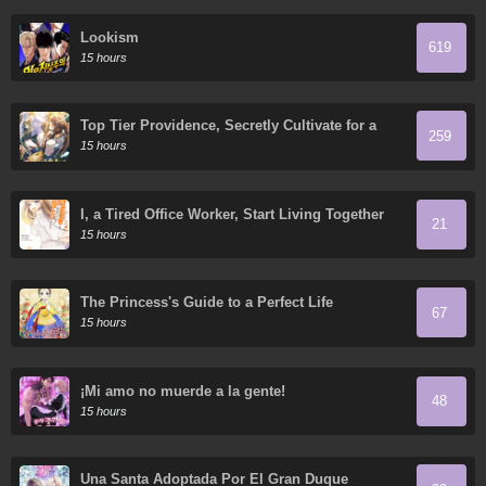
Lookism
619
15 hours
Top Tier Providence, Secretly Cultivate for a
259
Thousand Years
15 hours
I, a Tired Office Worker, Start Living Together
21
with a Beautiful Highschool Girl whom I Met
15 hours
Again After 7 Years
The Princess's Guide to a Perfect Life
67
15 hours
¡Mi amo no muerde a la gente!
48
15 hours
Una Santa Adoptada Por El Gran Duque