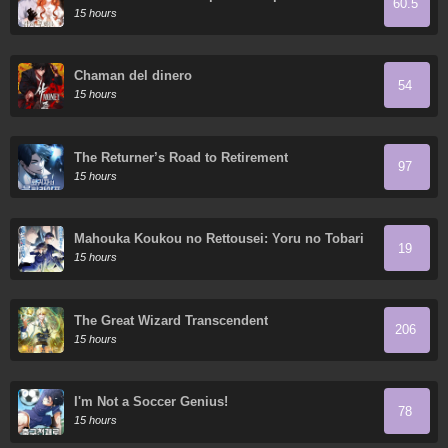
60.5
15 hours
Chaman del dinero
54
15 hours
The Returner’s Road to Retirement
97
15 hours
Mahouka Koukou no Rettousei: Yoru no Tobari
19
ni Yami wa Hirameku
15 hours
The Great Wizard Transcendent
206
15 hours
I'm Not a Soccer Genius!
78
15 hours