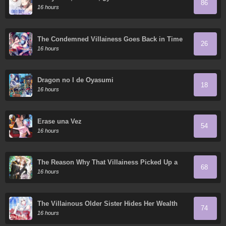
86
16 hours
The Condemned Villainess Goes Back in Time
26
and Aims to Become the Ultimate Villain
16 hours
Dragon no I de Oyasumi
18
16 hours
Érase una Vez
54
16 hours
The Reason Why That Villainess Picked Up a
68
Sword
16 hours
The Villainous Older Sister Hides Her Wealth
74
16 hours