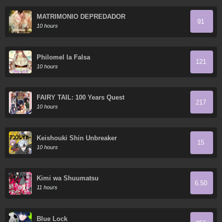
MATRIMONIO DEPREDADOR
91
10 hours
Philomel la Falsa
121
10 hours
FAIRY TAIL: 100 Years Quest
217
10 hours
Keishouki Shin Unbreaker
15
10 hours
Kimi wa Shuumatsu
6.50
11 hours
Blue Lock