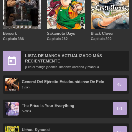
Berserk
Sakamoto Days
Black Clover
Capitulo 386
Capitulo 262
Capitulo 392
LISTA DE MANGA ACTUALIZADO MÁS
RECIENTEMENTE
¡Lee el manga japonés, manhwa coreano y manhua
chino más recientemente actualizados en línea gratis!
General Del Ejército Estadounidense De Pelo
45
Negro
1 min
The Price Is Your Everything
121
5 mins
Uchuu Kyoudai